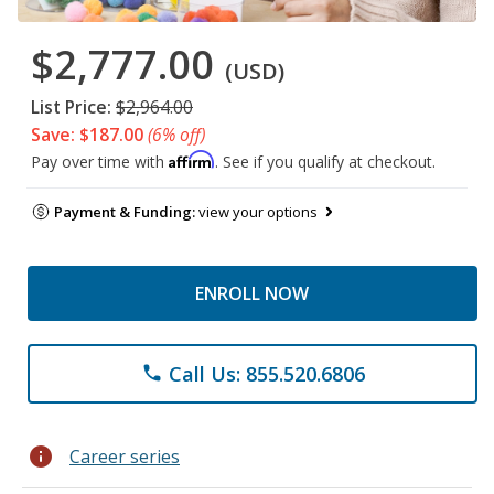
$2,777.00
(USD)
List Price:
$2,964.00
Save: $187.00
(6% off)
Affirm
Pay over time with
. See if you qualify at checkout.
Payment & Funding:
view your options
ENROLL NOW
Call Us: 855.520.6806
phone
info
Career series