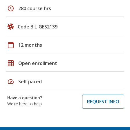
schedule
280 course hrs
Code BIL-GES2139
calendar_today
12 months
grid_on
Open enrollment
speed
Self paced
Have a question?
REQUEST INFO
We're here to help