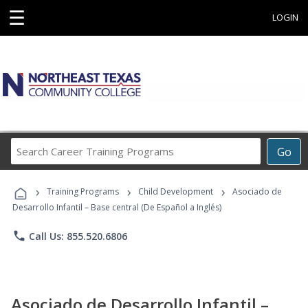
☰
LOGIN
Search
Go
Career
Training
›
›
›
Programs
Training Programs
Child Development
Asociado de
Desarrollo Infantil – Base central (De Español a Inglés)
phone
Call Us: 855.520.6806
Asociado de Desarrollo Infantil –