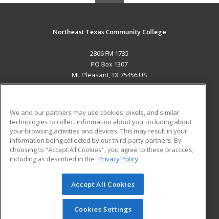
Northeast Texas Community College
2866 FM 1735
PO Box 1307
Mt. Pleasant, TX 75456 US
MAIN CONTENT
Career Training
We and our partners may use cookies, pixels, and similar
technologies to collect information about you, including about
ADDITIONAL RESOURCES
your browsing activities and devices. This may result in your
information being collected by our third-party partners. By
Military
Student Blog
choosing to "Accept All Cookies", you agree to these practices,
Financial Assistance
including as described in the
Privacy Policy
Help
Accept All Cookies
© 2026 ed2go, a division of Cengage Learning. All rights
reserved. The material on this site cannot be reproduced or
redistributed unless you have obtained prior written
Cookies Settings